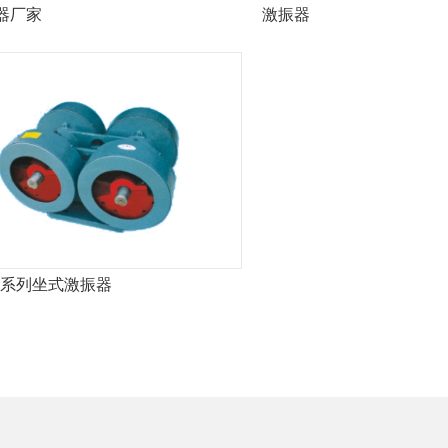
器厂家
激振器
ZZ系列坐式激振器