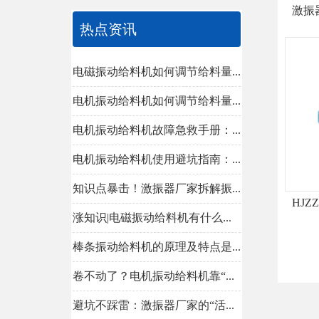
激振
热点资讯
电磁振动给料机如何调节给料量...
电机振动给料机如何调节给料量...
电机振动给料机故障急救手册：...
电机振动给料机使用避坑指南：...
知识点暴击！激振器厂家拆解振...
HJ
涨知识|电磁振动给料机有什么...
棒条振动给料机的原理及特点是...
卷不动了？电机振动给料机靠“...
避坑不踩雷：激振器厂家的“活...