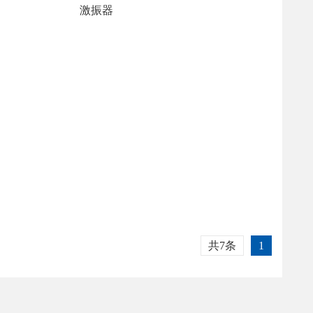
激振器
共7条
1