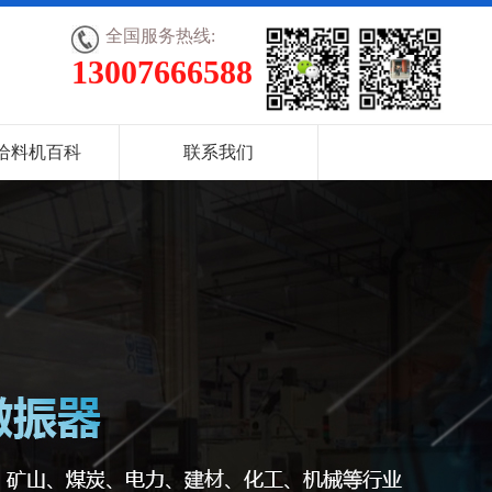
全国服务热线:
13007666588
给料机百科
联系我们