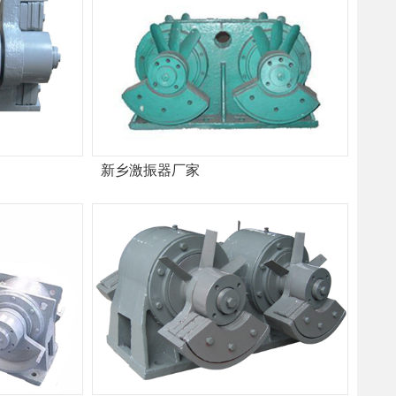
新乡激振器厂家