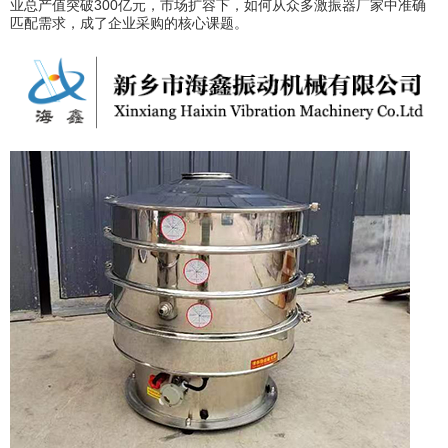
业总产值突破300亿元，市场扩容下，如何从众多激振器厂家中准确
匹配需求，成了企业采购的核心课题。