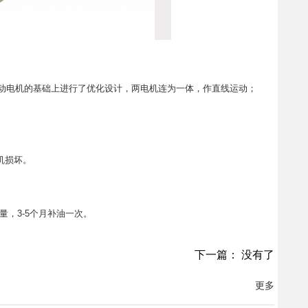
振动电机的基础上进行了优化设计，两电机连为一体，作直线运动；
机损坏。
量，3-5个月补油一次。
下一篇： 没有了
更多