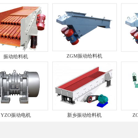
ZGM振动给料机
振动给料机
YZO振动电机
新乡振动给料机
Z